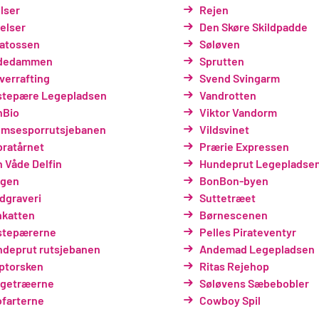
lser
Rejen
telser
Den Skøre Skildpadde
atossen
Søløven
dedammen
Sprutten
errafting
Svend Svingarm
stepære Legepladsen
Vandrotten
nBio
Viktor Vandorm
emsesporrutsjebanen
Vildsvinet
ratårnet
Prærie Expressen
 Våde Delfin
Hundeprut Legepladse
agen
BonBon-byen
dgraveri
Suttetræet
nkatten
Børnescenen
stepærerne
Pelles Pirateventyr
deprut rutsjebanen
Andemad Legepladsen
ptorsken
Ritas Rejehop
agetræerne
Søløvens Sæbebobler
farterne
Cowboy Spil