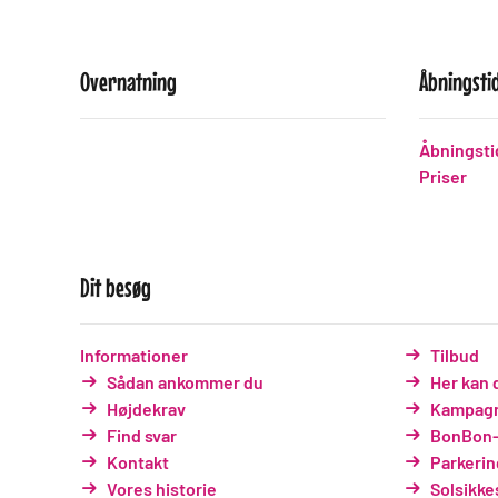
Overnatning
Åbningsti
Åbningsti
Priser
Dit besøg
Informationer
Tilbud
Sådan ankommer du
Her kan 
Højdekrav
Kampagn
Find svar
BonBon-
Kontakt
Parkerin
Vores historie
Solsikk