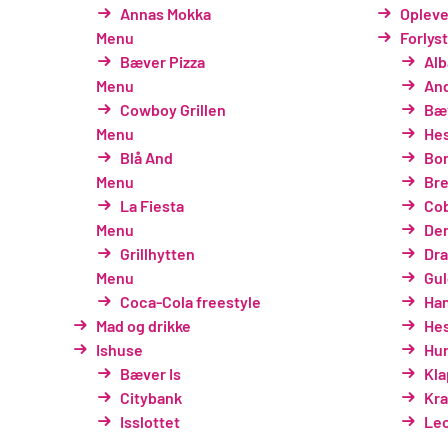
Annas Mokka
Opleve
Menu
Forlys
Bæver Pizza
Alb
Menu
An
Cowboy Grillen
Bæv
Menu
He
Blå And
Bo
Menu
Br
La Fiesta
Cob
Menu
Den
Grillhytten
Dr
Menu
Gul
Coca-Cola freestyle
Ha
Mad og drikke
He
Ishuse
Hun
Bæver Is
Kla
Citybank
Kr
Isslottet
Leo