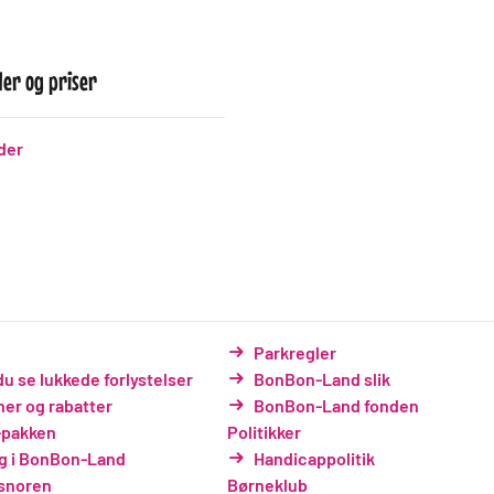
der og priser
der
Parkregler
du se lukkede forlystelser
BonBon-Land slik
er og rabatter
BonBon-Land fonden
pakken
Politikker
g i BonBon-Land
Handicappolitik
esnoren
Børneklub