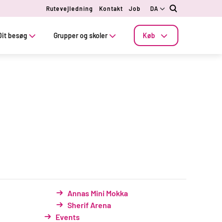
Rutevejledning
Kontakt
Job
DA
Dit besøg
Grupper og skoler
Køb
Annas Mini Mokka
Sherif Arena
Events