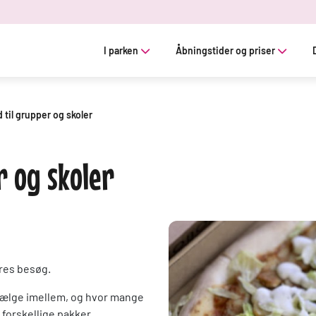
I parken
Åbningstider og priser
d til grupper og skoler
r og skoler
eres besøg.
n vælge imellem, og hvor mange
 forskellige pakker.