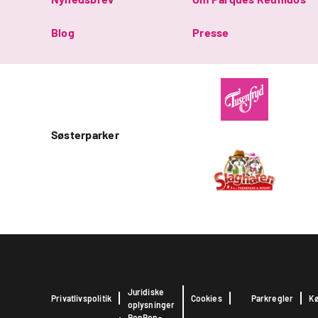
Blog
Presse
Søsterparker
Juridiske
Privatlivspolitik
Cookies
Parkregler
Kø
oplysninger
BonBon-