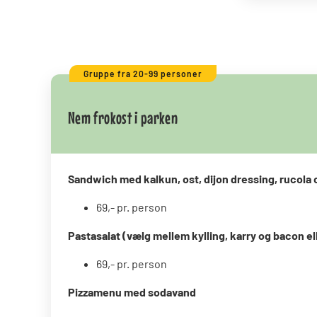
Gruppe fra 20-99 personer
Nem frokost i parken
Sandwich med kalkun, ost, dijon dressing, rucola 
69,- pr. person
Pastasalat (vælg mellem kylling, karry og bacon el
69,- pr. person
Pizzamenu med sodavand