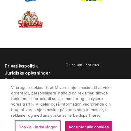
© BonBon-Land 2021
Privatlivspolitik
Juridiske oplysninger
Cookies
Parkregler
Vi bruger cookies til, at få vores hjemmeside til at virke
ordentligt, personalisere indhold og reklamer, tilbyde
Købsbetingelser
funktioner i forhold til sociale medier og analysere
Whistleblower-kontakt
vores traffik. Vi deler også information vedrørende din
BonBon-Land Fonden
brug af vores hjemmeside på vores sociale medier, i
Cookie - indstillinger
reklamer og med analytiske samarbejdspartnere.
Cookie - indstillinger
Accepter alle cookies
Køb her
Køb sæsonkort