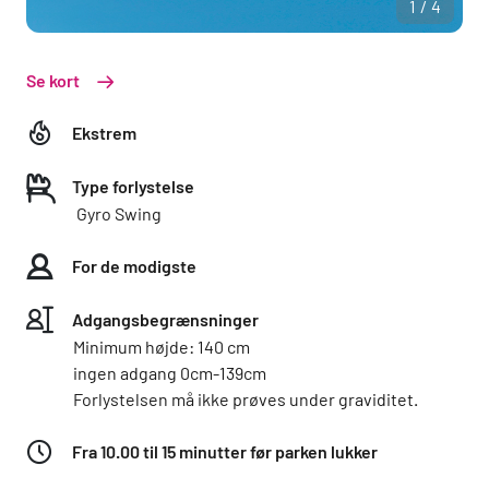
1/4
Se kort
Ekstrem
Type forlystelse
Gyro Swing
For de modigste
Adgangsbegrænsninger
Minimum højde: 140 cm
ingen adgang 0cm-139cm
Forlystelsen må ikke prøves under graviditet.
Fra 10.00 til 15 minutter før parken lukker