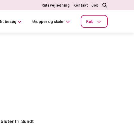
Rutevejledning
Kontakt
Job
Dit besøg
Grupper og skoler
Køb
Glutenfri
,
Sundt