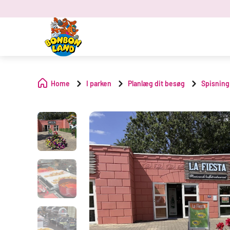
Home
I parken
Planlæg dit besøg
Spisning