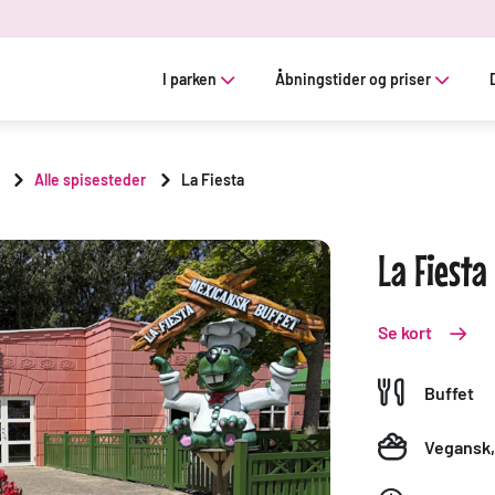
I parken
Åbningstider og priser
Alle spisesteder
La Fiesta
La Fiesta
Se kort
Buffet
Vegansk
,