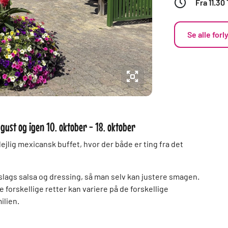
Fra 11.30 
Se alle forl
august og igen 10. oktober - 18. oktober
dejlig mexicansk buffet, hvor der både er ting fra det
 slags salsa og dressing, så man selv kan justere smagen.
 forskellige retter kan variere på de forskellige
milien.