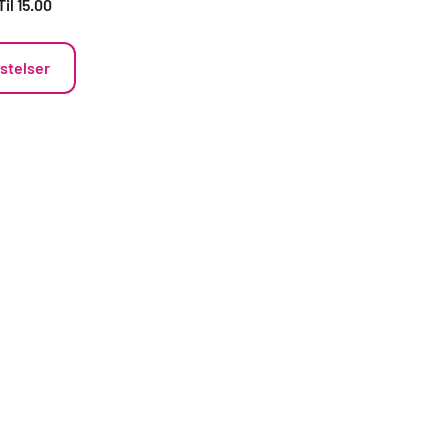
Til 15.00
ystelser