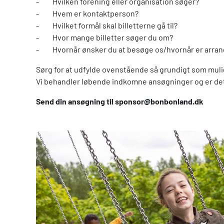
- Hvilken forening eller organisation søger?
- Hvem er kontaktperson?
- Hvilket formål skal billetterne gå til?
- Hvor mange billetter søger du om?
- Hvornår ønsker du at besøge os/hvornår er arrange
Sørg for at udfylde ovenstående så grundigt som mulig
Vi behandler løbende indkomne ansøgninger og er det
Send din ansøgning til sponsor@bonbonland.dk