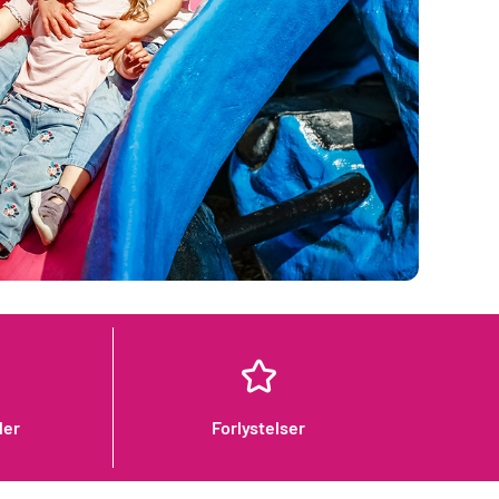
der
Forlystelser