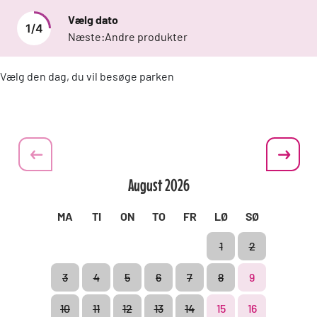
Vælg dato
1
/
4
Næste:
Andre produkter
Vælg den dag, du vil besøge parken
August
2026
MA
TI
ON
TO
FR
LØ
SØ
1
2
3
4
5
6
7
8
9
10
11
12
13
14
15
16