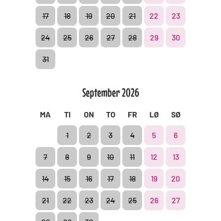
17
18
19
20
21
22
23
24
25
26
27
28
29
30
31
September
2026
MA
TI
ON
TO
FR
LØ
SØ
1
2
3
4
5
6
7
8
9
10
11
12
13
14
15
16
17
18
19
20
21
22
23
24
25
26
27