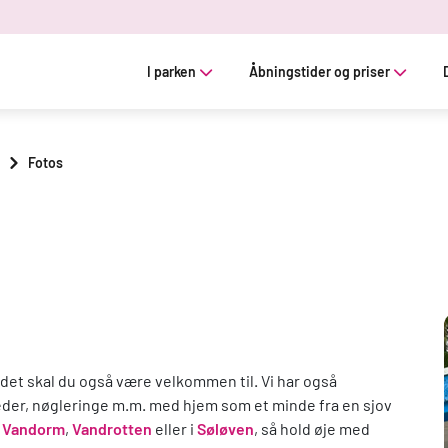
I parken
Åbningstider og priser
Fotos
 det skal du også være velkommen til. Vi har også
leder, nøgleringe m.m. med hjem som et minde fra en sjov
r Vandorm
,
Vandrotten
eller i
Søløven
, så hold øje med