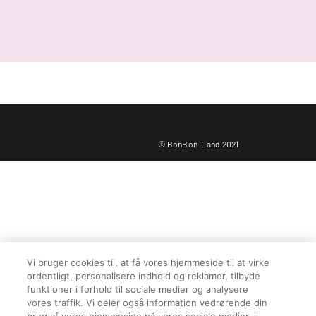
© BonBon-Land 2021
Vi bruger cookies til, at få vores hjemmeside til at virke
ordentligt, personalisere indhold og reklamer, tilbyde
funktioner i forhold til sociale medier og analysere
Din indkøbskurv er tom
vores traffik. Vi deler også information vedrørende din