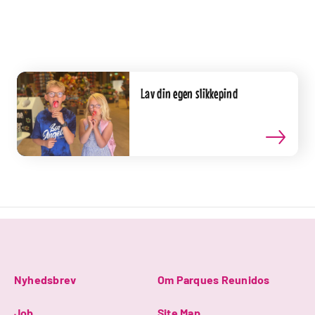
Lav din egen slikkepind
Nyhedsbrev
Om Parques Reunidos
Job
Site Map