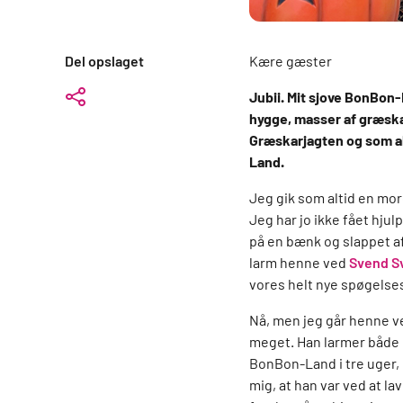
Del opslaget
Kære gæster
Jubii. Mit sjove BonBon-
hygge, masser af græskar
Græskarjagten og som alt
Land.
Jeg gik som altid en mor
Jeg har jo ikke fået hjul
på en bænk og slappet a
larm henne ved
Svend S
vores helt nye spøgelse
Nå, men jeg går henne ve
meget. Han larmer både 
BonBon-Land i tre uger, 
mig, at han var ved at l