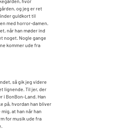
rkegården, hvor
ården, og jeg er ret
inder guldkort til
kken med horror-damen.
get, når han møder ind
 set noget. Nogle gange
dene kommer ude fra
det, så gik jeg videre
lignende. Til jer, der
dyr i BonBon-Land. Han
ke på, hvordan han bliver
e mig, at han når han
rm for musik ude fra
e.