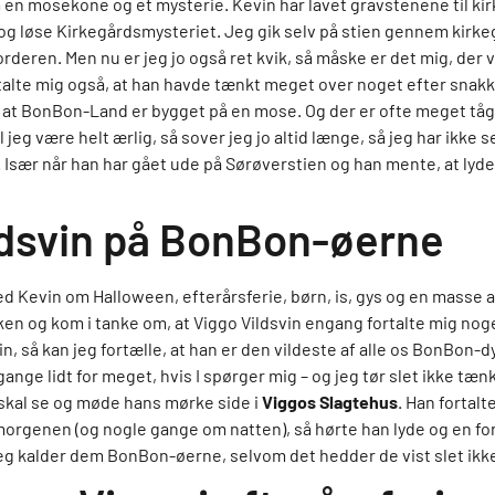
 en mosekone og et mysterie. Kevin har lavet gravstenene til ki
 og løse Kirkegårdsmysteriet. Jeg gik selv på stien gennem kirkeg
orderen. Men nu er jeg jo også ret kvik, så måske er det mig, der v
alte mig også, at han havde tænkt meget over noget efter sna
gt, at BonBon-Land er bygget på en mose. Og der er ofte meget tå
 jeg være helt ærlig, så sover jeg jo altid længe, så jeg har ikke
. Især når han har gået ude på Sørøverstien og han mente, at ly
ldsvin på BonBon-øerne
d Kevin om Halloween, efterårsferie, børn, is, gys og en masse an
n og kom i tanke om, at Viggo Vildsvin engang fortalte mig noget 
in, så kan jeg fortælle, at han er den vildeste af alle os BonBon-
gange lidt for meget, hvis I spørger mig – og jeg tør slet ikke tæn
e skal se og møde hans mørke side i
Viggos Slagtehus
. Han fortalt
morgenen (og nogle gange om natten), så hørte han lyde og en fo
 kalder dem BonBon-øerne, selvom det hedder de vist slet ikk