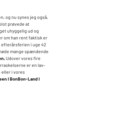
en, og nu synes jeg også,
 blot prøvede at
get uhyggelig ud og
er om han rent faktisk er
i efterårsferien i uge 42
kan møde mange spændende
en.
Udover vores fire
rraskelserne er en lav-
eller i vores
een i BonBon-Land i