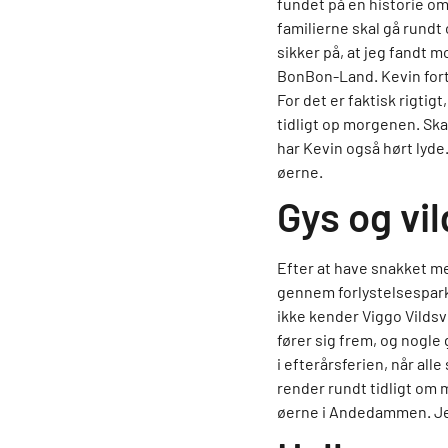
fundet på en historie om
familierne skal gå rundt
sikker på, at jeg fandt m
BonBon-Land. Kevin fort
For det er faktisk rigti
tidligt op morgenen. Skal
har Kevin også hørt lyde
øerne.
Gys og vi
Efter at have snakket me
gennem forlystelsesparke
ikke kender Viggo Vildsv
fører sig frem, og nogle 
i efterårsferien, når all
render rundt tidligt om 
øerne i Andedammen. Jeg