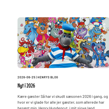
2026-06-25
|
HENRYS BLOG
Nyt i 2026
Kære gæster Så har vi skudt sæsonen 2026 i gang, og
hvor er vi glade for alle jer gæster, som allerede har
besøgt mig, Henry Hundeprut, i mit sjove land