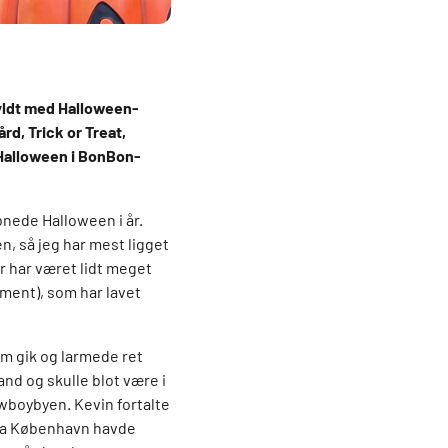
fyldt med Halloween-
rd, Trick or Treat,
m Halloween i BonBon-
bnede Halloween i år.
en, så jeg har mest ligget
r har været lidt meget
inment), som har lavet
om gik og larmede ret
d og skulle blot være i
owboybyen. Kevin fortalte
 fra København havde