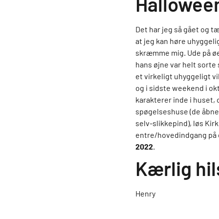
Halloween
Det har jeg så gået og t
at jeg kan høre uhyggelig
skræmme mig. Ude på øen
hans øjne var helt sorte 
et virkeligt uhyggeligt v
og i sidste weekend i o
karakterer inde i huset, 
spøgelseshuse (de åbner 
selv-slikkepind), løs Ki
entre/hovedindgang på d
2022
.
Kærlig hi
Henry