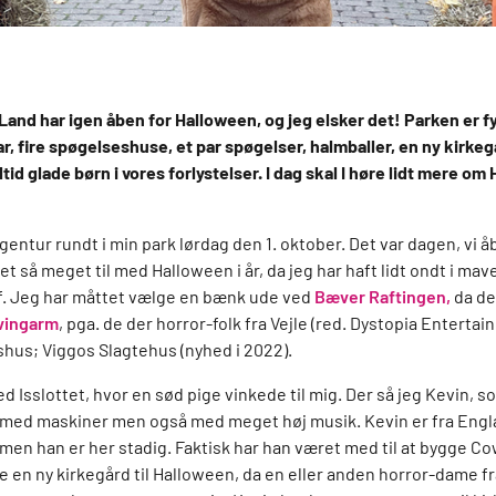
Land har igen åben for Halloween, og jeg elsker det! Parken er 
, fire spøgelseshuse, et par spøgelser, halmballer, en ny kirkegå
id glade børn i vores forlystelser. I dag skal I høre lidt mere o
gentur rundt i min park lørdag den 1. oktober. Det var dagen, vi å
pet så meget til med Halloween i år, da jeg har haft lidt ondt i mav
f. Jeg har måttet vælge en bænk ude ved
Bæver Raftingen,
da de
vingarm
, pga. de der horror-folk fra Vejle (red. Dystopia Enterta
shus; Viggos Slagtehus (nyhed i 2022).
d Isslottet, hvor en sød pige vinkede til mig. Der så jeg Kevin, s
med maskiner men også med meget høj musik. Kevin er fra Englan
men han er her stadig. Faktisk har han været med til at bygge C
ave en ny kirkegård til Halloween, da en eller anden horror-dame