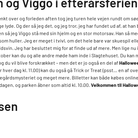
 og Viggo i efterårsferien
ænkt over og forleden aften tog jeg turen hele vejen rundt om sø
e lyde. Og der så jeg det, og jeg tror, jeg har fundet ud af, at han
 så jeg Viggo stå med sin hjelm og en stor motorsav. Han så me
som huller. Jeg er meget i tvivl, om det hele bare var skuespil ell
ildsvin. Jeg har besluttet mig for at finde ud af mere. Men lige nu 
ktober kan du og alle andre møde ham inde i Slagtehuset. Du 
og du vil blive forskrækket – men det er jo også en del af
Hallowe
hver dag kl. 11.00) kan du også gå Trick or Treat (psst… en af ove
rkegårdsmysteriet og meget mere. Billetter kan både købes online 
agen, og parken åbner som altid kl. 10.00.
Velkommen til Hallow
lsen