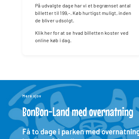
På udvalgte dage har vi et begrænset antal
billetter til 199,-. Køb hurtigst muligt, inden
de bliver udsolgt.
Klik her for at se hvad billetten koster ved
online køb i dag.
Mere sjov
BonBon-Land med overnatning
Få to dage i parken med overnatning