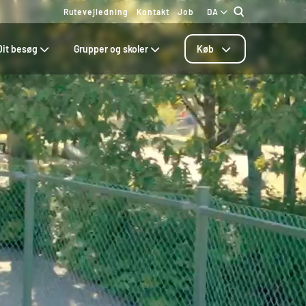
Rutevejledning
Kontakt
Job
DA
Dit besøg
Grupper og skoler
Køb