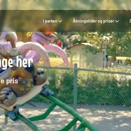
I parken
Åbningstider og priser
espark
age her
e pris