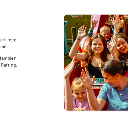
park med
små.
 familien
Rafting,