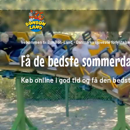
Velkommen til BonBon-Land - Danmarks sjoveste forlystels
Få de bedste sommerd
Køb online i god tid og få den bedst