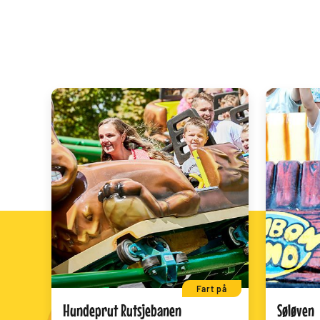
Fart på
Hundeprut Rutsjebanen
Søløven