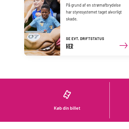
På grund af en strømafbrydelse
har styresystemet taget alvorligt
skade.
SE EVT. DRIFTSTATUS
HER
Køb din billet