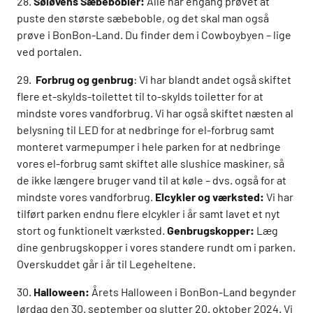
28.
Søløvens Sæbebobler:
Alle har engang prøvet at
puste den største sæbeboble, og det skal man også
prøve i BonBon-Land. Du finder dem i Cowboybyen – lige
ved portalen.
29.
Forbrug og genbrug
: Vi har blandt andet også skiftet
flere et-skylds-toilettet til to-skylds toiletter for at
mindste vores vandforbrug. Vi har også skiftet næsten al
belysning til LED for at nedbringe for el-forbrug samt
monteret varmepumper i hele parken for at nedbringe
vores el-forbrug samt skiftet alle slushice maskiner, så
de ikke længere bruger vand til at køle – dvs. også for at
mindste vores vandforbrug.
Elcykler og værksted:
Vi har
tilført parken endnu flere elcykler i år samt lavet et nyt
stort og funktionelt værksted.
Genbrugskopper:
Læg
dine genbrugskopper i vores standere rundt om i parken.
Overskuddet går i år til Legeheltene.
30.
Halloween:
Årets Halloween i BonBon-Land begynder
lørdag den 30. september og slutter 20. oktober 2024. Vi