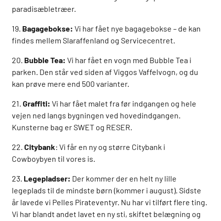
paradisæbletræer.
19.
Bagagebokse:
Vi har fået nye bagagebokse – de kan
findes mellem Slaraffenland og Servicecentret.
20.
Bubble Tea:
Vi har fået en vogn med Bubble Tea i
parken. Den står ved siden af Viggos Vaffelvogn, og du
kan prøve mere end 500 varianter.
21.
Graffiti:
Vi har fået malet fra før indgangen og hele
vejen ned langs bygningen ved hovedindgangen.
Kunsterne bag er SWET og RESER.
22.
Citybank
: Vi får en ny og større Citybank i
Cowboybyen til vores is.
23.
Legepladser:
Der kommer der en helt ny lille
legeplads til de mindste børn (kommer i august). Sidste
år lavede vi Pelles Pirateventyr. Nu har vi tilført flere ting.
Vi har blandt andet lavet en ny sti, skiftet belægning og