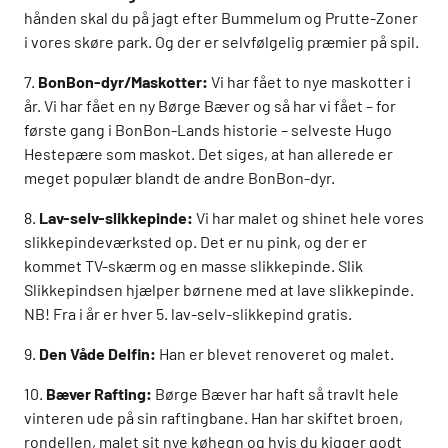
hånden skal du på jagt efter Bummelum og Prutte-Zoner
i vores skøre park. Og der er selvfølgelig præmier på spil.
7.
BonBon-dyr/Maskotter:
Vi har fået to nye maskotter i
år. Vi har fået en ny Børge Bæver og så har vi fået – for
første gang i BonBon-Lands historie – selveste Hugo
Hestepære som maskot. Det siges, at han allerede er
meget populær blandt de andre BonBon-dyr.
8.
Lav-selv-slikkepinde:
Vi har malet og shinet hele vores
slikkepindeværksted op. Det er nu pink, og der er
kommet TV-skærm og en masse slikkepinde. Slik
Slikkepindsen hjælper børnene med at lave slikkepinde.
NB! Fra i år er hver 5. lav-selv-slikkepind gratis.
9.
Den Våde Delfin:
Han er blevet renoveret og malet.
10.
Bæver Rafting:
Børge Bæver har haft så travlt hele
vinteren ude på sin raftingbane. Han har skiftet broen,
rondellen, malet sit nye køhegn og hvis du kigger godt