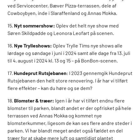
ved Servicecenter, Bæver Pizza-terrassen, dele af
Cowboybyen, inde i Slaraffenland og Annas Mokka.
15.
Nyt sommershow:
Oplev det helt nye show med
Søren Skildpadde og Leonora Leofart på scenen.
16.
Nye Trylleshows:
Oplev Trylle Tims nye shows alle
lørdage og søndage i juni i 2024 samt alle dage fra 13. juli
til 4. august i 2024 kl. 13 og 15 – på BonBon-scenen.
17.
Hundeprut Rutsjebanen
: I 2023 gennemgik Hundeprut
Rutsjebanen den helt store renovering. I år har vi tilført
flere effekter – kan du høre og se dem?
18.
Blomster & træer:
Igen i år har vi tilført endnu flere
blomster til parken, blandt andet er der opfrisket på hele
terrassen ved Annas Mokka og kommet nye
blomsterkummer, ligesom de kan ses flere andre steder i
parken. Vi har blandt meget andet også fældet en del
træer for at skabe mere luft og samtidigt plantet