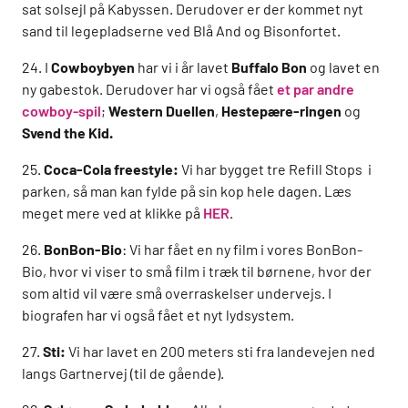
sat solsejl på Kabyssen. Derudover er der kommet nyt
sand til legepladserne ved Blå And og Bisonfortet.
24. I
Cowboybyen
har vi i år lavet
Buffalo Bon
og lavet en
ny gabestok. Derudover har vi også fået
et par andre
cowboy-spil
;
Western Duellen
,
Hestepære-ringen
og
Svend the Kid.
25.
Coca-Cola freestyle:
Vi har bygget tre Refill Stops i
parken, så man kan fylde på sin kop hele dagen. Læs
meget mere ved at klikke på
HER
.
26.
BonBon-Bio
: Vi har fået en ny film i vores BonBon-
Bio, hvor vi viser to små film i træk til børnene, hvor der
som altid vil være små overraskelser undervejs. I
biografen har vi også fået et nyt lydsystem.
27.
Sti:
Vi har lavet en 200 meters sti fra landevejen ned
langs Gartnervej (til de gående).