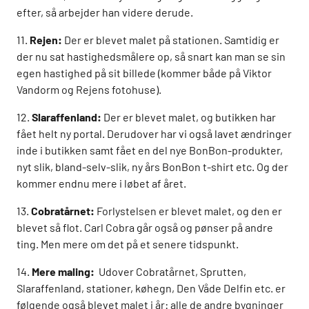
efter, så arbejder han videre derude.
11.
Rejen:
Der er blevet malet på stationen. Samtidig er
der nu sat hastighedsmålere op, så snart kan man se sin
egen hastighed på sit billede (kommer både på Viktor
Vandorm og Rejens fotohuse).
12.
Slaraffenland:
Der er blevet malet, og butikken har
fået helt ny portal. Derudover har vi også lavet ændringer
inde i butikken samt fået en del nye BonBon-produkter,
nyt slik, bland-selv-slik, ny års BonBon t-shirt etc. Og der
kommer endnu mere i løbet af året.
13.
Cobratårnet:
Forlystelsen er blevet malet, og den er
blevet så flot. Carl Cobra går også og pønser på andre
ting. Men mere om det på et senere tidspunkt.
14.
Mere maling:
Udover Cobratårnet, Sprutten,
Slaraffenland, stationer, køhegn, Den Våde Delfin etc. er
følgende også blevet malet i år: alle de andre bygninger