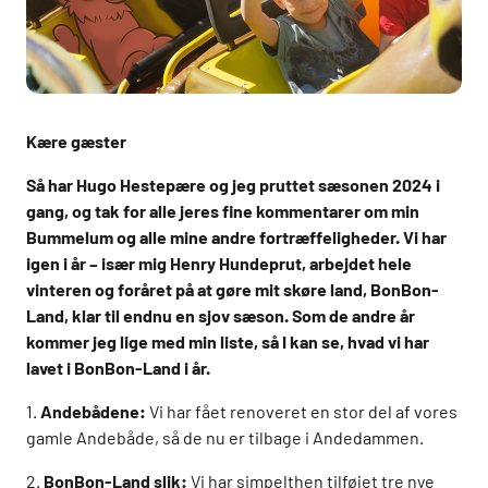
Kære gæster
Så har Hugo Hestepære og jeg pruttet sæsonen 2024 i
gang, og tak for alle jeres fine kommentarer om min
Bummelum og alle mine andre fortræffeligheder. Vi har
igen i år – især mig Henry Hundeprut, arbejdet hele
vinteren og foråret på at gøre mit skøre land, BonBon-
Land, klar til endnu en sjov sæson. Som de andre år
kommer jeg lige med min liste, så I kan se, hvad vi har
lavet i BonBon-Land i år.
1.
Andebådene:
Vi har fået renoveret en stor del af vores
gamle Andebåde, så de nu er tilbage i Andedammen.
2.
BonBon-Land slik:
Vi har simpelthen tilføjet tre nye