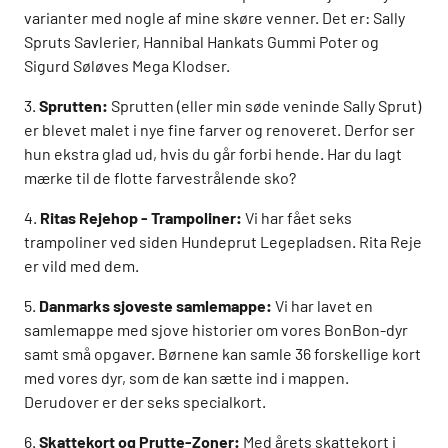
varianter med nogle af mine skøre venner. Det er: Sally
Spruts Savlerier, Hannibal Hankats Gummi Poter og
Sigurd Søløves Mega Klodser.
3.
Sprutten:
Sprutten (eller min søde veninde Sally Sprut)
er blevet malet i nye fine farver og renoveret. Derfor ser
hun ekstra glad ud, hvis du går forbi hende. Har du lagt
mærke til de flotte farvestrålende sko?
4.
Ritas Rejehop - Trampoliner:
Vi har fået seks
trampoliner ved siden Hundeprut Legepladsen. Rita Reje
er vild med dem.
5.
Danmarks sjoveste samlemappe:
Vi har lavet en
samlemappe med sjove historier om vores BonBon-dyr
samt små opgaver. Børnene kan samle 36 forskellige kort
med vores dyr, som de kan sætte ind i mappen.
Derudover er der seks specialkort.
6.
Skattekort og Prutte-Zoner:
Med årets skattekort i