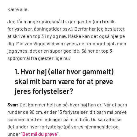
Kære alle,
Jeg får mange spørgsmål fra jer gæster (om fx slik,
forlystelser, åbningstider osv.). Derfor har jeg besluttet
at skrive en top 3 i ny og næ. Måske kan det også hjælpe
dig. Min ven Viggo Vildsvin synes, det er noget pjat, men
jeg synes, det er en super god idé. Så her er top 3-
spørgsmål fra gæster lige nu:
1. Hvor høj (eller hvor gammelt)
skal mit barn være for at prøve
jeres forlystelser?
Svar:
Det kommer helt an på, hvor høj han er. Når et barn
runder de 90 cm, er der 13 forlystelser, dit barn må prøve
sammen med en ledsager på min. 15 år. Du kan altid se
det under hver forlystelse (på vores hjemmeside) og
under "
Det må du prøve
".