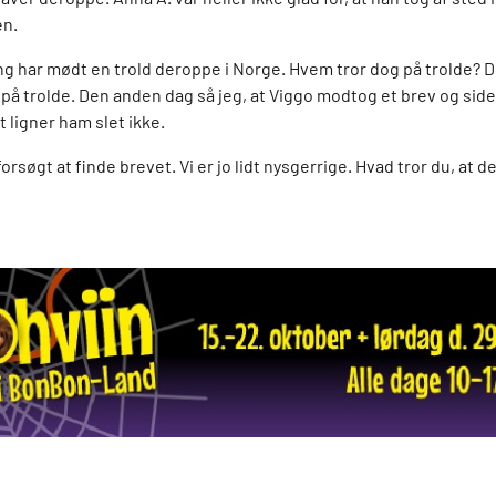
en.
ng har mødt en trold deroppe i Norge. Hvem tror dog på trolde? De
elv på trolde. Den anden dag så jeg, at Viggo modtog et brev og si
et ligner ham slet ikke.
rsøgt at finde brevet. Vi er jo lidt nysgerrige. Hvad tror du, at de