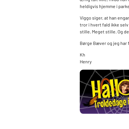
heldigvis hjemme i park
Viggo siger, at han enga
tror i hvert fald ikke s
stille. Meget stille. Og d
Børge Bæver og jeg har fo
Kh
Henry