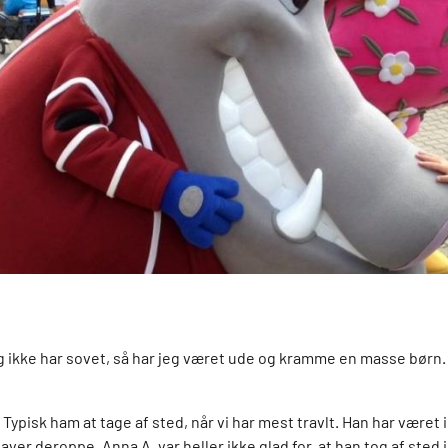
 ikke har sovet, så har jeg været ude og kramme en masse børn.
 Typisk ham at tage af sted, når vi har mest travlt. Han har været 
 laver deroppe. Anna A. var heller ikke glad for, at han tog af sted