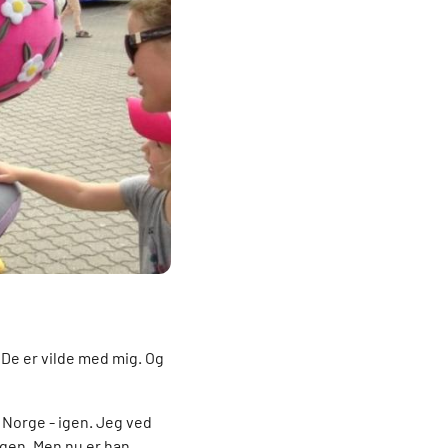
 De er vilde med mig. Og
i Norge - igen. Jeg ved
 igen. Men nu er han