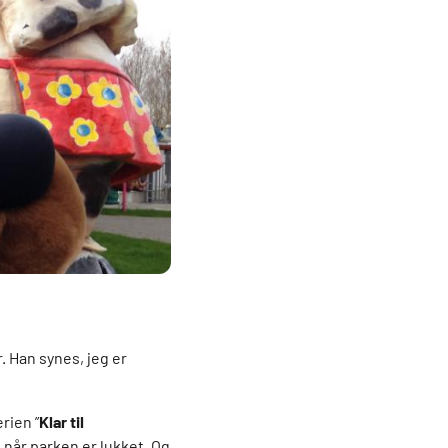
!
. Han synes, jeg er
rien ”
Klar til
 når parken er lukket. Og