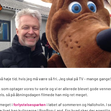
å høje tid, hvis jeg må være så fri. Jeg skal på TV – mange gange
e, som optager vores tv-serie og vi er allerede blevet gode venner
 pels, så på åbningsdagen filmede han mig ret meget.
 meget i
forlystelsesparken
i løbet af sommeren og Hallohviin. I se
ge livet bag kulisserne i BonBon-Land. For hvad sker der egentlig,