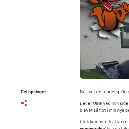
Del opslaget
Nu sker det endelig. Og p
Det er Ulrik ved min sid
blevet så flot i min nye
Ulrik kommer til at være
sommersjov
” kan du føl