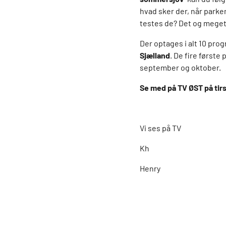
hvad sker der, når park
testes de? Det og meget 
Der optages i alt 10 pro
Sjælland
. De fire første
september og oktober.
Se med på TV ØST på tirs
Vi ses på TV
Kh
Henry