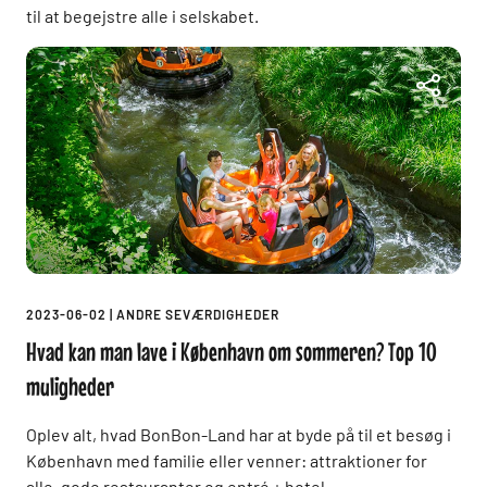
til at begejstre alle i selskabet.
2023-06-02
|
ANDRE SEVÆRDIGHEDER
Hvad kan man lave i København om sommeren? Top 10
muligheder
Oplev alt, hvad BonBon-Land har at byde på til et besøg i
København med familie eller venner: attraktioner for
alle, gode restauranter og entré + hotel.