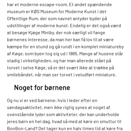
har et moderne escape-room. Et andet spændende
museum er KØS Museum for Moderne Kunst i det
Offentlige Rum, der som navnet antyder byder på
udstillinger af moderne kunst. Endelig er det også værd
at besøge Kjøge Miniby, der nok særligt vil fange
børnenes interesse, da man her kan få lov til at være
kæmpe for en stund og gå rundt i en komplet miniatureby
af Køge, som byen tog sig ud i 1865. Mange af husene står
stadig i virkeligheden, og har man allerede stået på
torvet i selve Køge, så er det svært ikke at trække på
smilebåndet, når man ser torvet i veludført miniature.
Noget for børnene
Og nu vi er ved børnene; hvis I leder efter en
søndagsaktivitet, men ikke rigtig synes at noget af
ovenstående lyder som aktiviteter, der kan underholde
jeres børn en hel dag, hvad så med at køre en smuttur til
BonBon-Land? Det tager kun en halv times tid at køre fra