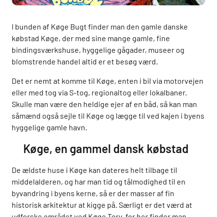
I bunden af Køge Bugt finder man den gamle danske
købstad Køge, der med sine mange gamle, fine
bindingsværkshuse, hyggelige gågader, museer og
blomstrende handel altid er et besøg værd.
Det er nemt at komme til Køge, enten i bil via motorvejen
eller med tog via S-tog, regionaltog eller lokalbaner.
Skulle man være den heldige ejer af en båd, så kan man
såmænd også sejle til Køge og lægge til ved kajen i byens
hyggelige gamle havn.
Køge, en gammel dansk købstad
De ældste huse i Køge kan dateres helt tilbage til
middelalderen, og har man tid og tålmodighed til en
byvandring i byens kerne, så er der masser af fin
historisk arkitektur at kigge på. Særligt er det værd at
udforske området ved Køge Torv, for her finder man