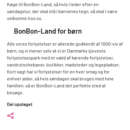
Køge til BonBon-Land, så hvis I leder efter en
søndagstur, der skal stå i børnenes tegn, så skal I være
velkomne hos os.
BonBon-Land for børn
Alle vores forlystelser er allerede godkendt af 1000-vis af
børn, og vi mener selv at vi er Danmarks sjoveste
forlystelsespark med et væld af kørende forlystelser,
vandrutschebaner, butikker, madsteder og legepladser.
Kort sagt har vi forlystelser for en hver smag og for
enhver alder, så hvis søndagen skal bruges med hele
familien, så er BonBon-Land det perfekte sted at
besøge.
Del opslaget