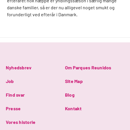
efteråret nok næppe er yndlingssæson i særlig mange
danske familier, så er der nu alligevel noget smukt og
forunderligt ved efterår i Danmark.
Nyhedsbrev
Om Parques Reunidos
Job
Site Map
Find svar
Blog
Presse
Kontakt
Vores historie