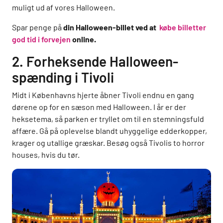
muligt ud af vores Halloween.
Spar penge på
din Halloween-billet ved at
købe billetter
god tid i forvejen
online.
2. Forheksende Halloween-
spænding i Tivoli
Midt i Københavns hjerte åbner Tivoli endnu en gang
dørene op for en sæson med Halloween. I år er der
heksetema, så parken er tryllet om til en stemningsfuld
affære. Gå på oplevelse blandt uhyggelige edderkopper,
krager og utallige græskar. Besøg også Tivolis to horror
houses, hvis du tør.