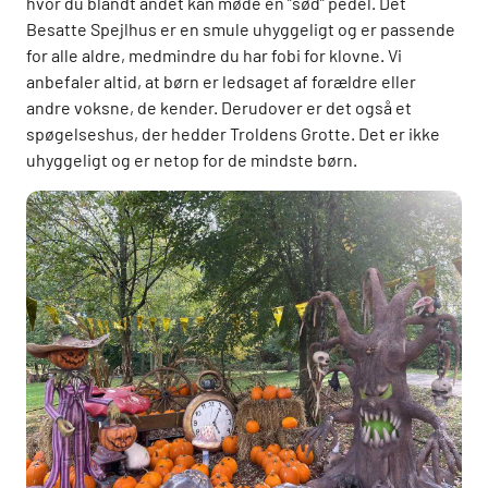
hvor du blandt andet kan møde en ”sød” pedel. Det
Besatte Spejlhus er en smule uhyggeligt og er passende
for alle aldre, medmindre du har fobi for klovne. Vi
anbefaler altid, at børn er ledsaget af forældre eller
andre voksne, de kender. Derudover er det også et
spøgelseshus, der hedder Troldens Grotte. Det er ikke
uhyggeligt og er netop for de mindste børn.