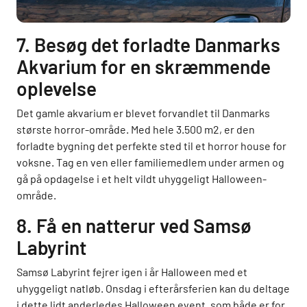
7. Besøg det forladte Danmarks
Akvarium for en skræmmende
oplevelse
Det gamle akvarium er blevet forvandlet til Danmarks
største horror-område. Med hele 3.500 m2, er den
forladte bygning det perfekte sted til et horror house for
voksne. Tag en ven eller familiemedlem under armen og
gå på opdagelse i et helt vildt uhyggeligt Halloween-
område.
8. Få en natterur ved Samsø
Labyrint
Samsø Labyrint fejrer igen i år Halloween med et
uhyggeligt natløb. Onsdag i efterårsferien kan du deltage
i dette lidt anderledes Halloween event, som både er for