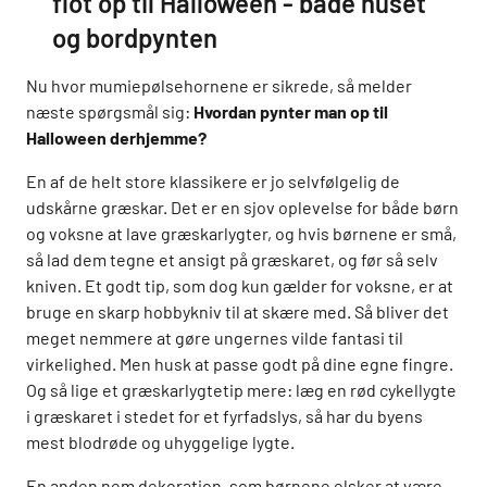
flot op til Halloween - både huset
og bordpynten
Nu hvor mumiepølsehornene er sikrede, så melder
næste spørgsmål sig:
Hvordan pynter man op til
Halloween derhjemme?
En af de helt store klassikere er jo selvfølgelig de
udskårne græskar. Det er en sjov oplevelse for både børn
og voksne at lave græskarlygter, og hvis børnene er små,
så lad dem tegne et ansigt på græskaret, og før så selv
kniven. Et godt tip, som dog kun gælder for voksne, er at
bruge en skarp hobbykniv til at skære med. Så bliver det
meget nemmere at gøre ungernes vilde fantasi til
virkelighed. Men husk at passe godt på dine egne fingre.
Og så lige et græskarlygtetip mere: læg en rød cykellygte
i græskaret i stedet for et fyrfadslys, så har du byens
mest blodrøde og uhyggelige lygte.
En anden nem dekoration, som børnene elsker at være