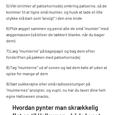
5) Vikl strimler af pølsehornsdej omkring pølserne, så de
kommer til at ligne små mumier, og husk at lade et lille
stykke stå bart som “ansigt” i den ene ende
6) Pisk ægget sammen og pensl alle de små “mumier” med
æggemassen (så bliver de lækkert blanke, når du bager
dem)
7) Læg “mumierne” på bagepapir og bag dem efter
forskriften på pakken med pølsehornsdej
8) Tag “mumierne” ud af ovnen og lad dem køle af uden at
spise for mange af dem
9) Sæt sukkerøjne eller små radissestumper på
“mumiernes” ansigter, og vupti, nu har du lavet dine helt
egne Halloween snacks.
Hvordan pynter man skrækkelig