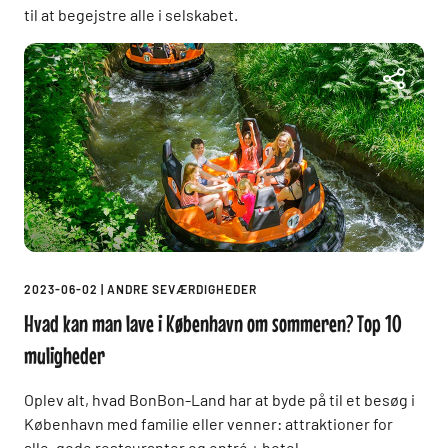
til at begejstre alle i selskabet.
2023-06-02
|
ANDRE SEVÆRDIGHEDER
Hvad kan man lave i København om sommeren? Top 10
muligheder
Oplev alt, hvad BonBon-Land har at byde på til et besøg i
København med familie eller venner: attraktioner for
alle, gode restauranter og entré + hotel.