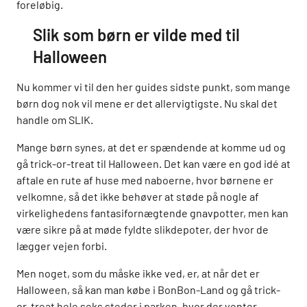
foreløbig.
Slik som børn er vilde med til
Halloween
Nu kommer vi til den her guides sidste punkt, som mange
børn dog nok vil mene er det allervigtigste. Nu skal det
handle om SLIK.
Mange børn synes, at det er spændende at komme ud og
gå trick-or-treat til Halloween. Det kan være en god idé at
aftale en rute af huse med naboerne, hvor børnene er
velkomne, så det ikke behøver at støde på nogle af
virkelighedens fantasifornægtende gnavpotter, men kan
være sikre på at møde fyldte slikdepoter, der hvor de
lægger vejen forbi.
Men noget, som du måske ikke ved, er, at når det er
Halloween, så kan man købe i BonBon-Land og gå trick-
or-treat hele seks steder i parken, hvor der venter