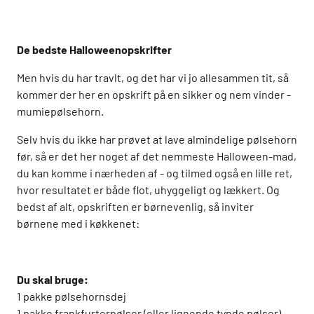
De bedste Halloweenopskrifter
Men hvis du har travlt, og det har vi jo allesammen tit, så
kommer der her en opskrift på en sikker og nem vinder -
mumiepølsehorn.
Selv hvis du ikke har prøvet at lave almindelige pølsehorn
før, så er det her noget af det nemmeste Halloween-mad,
du kan komme i nærheden af - og tilmed også en lille ret,
hvor resultatet er både flot, uhyggeligt og lækkert. Og
bedst af alt, opskriften er børnevenlig, så inviter
børnene med i køkkenet:
Du skal bruge:
1 pakke pølsehornsdej
1 pakke frankfurterpølser (eller lignende tynde pølser)