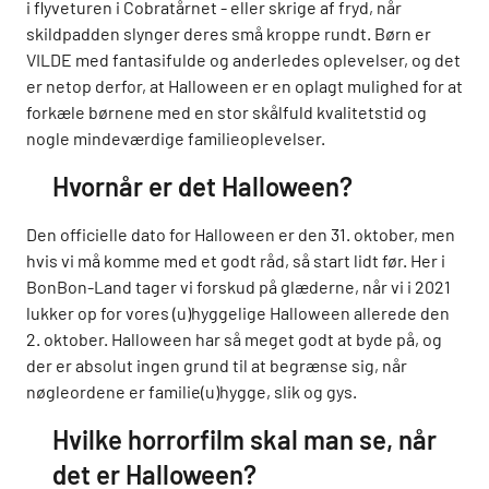
i flyveturen i Cobratårnet - eller skrige af fryd, når
skildpadden slynger deres små kroppe rundt. Børn er
VILDE med fantasifulde og anderledes oplevelser, og det
er netop derfor, at Halloween er en oplagt mulighed for at
forkæle børnene med en stor skålfuld kvalitetstid og
nogle mindeværdige familieoplevelser.
Hvornår er det Halloween?
Den officielle dato for Halloween er den 31. oktober, men
hvis vi må komme med et godt råd, så start lidt før. Her i
BonBon-Land tager vi forskud på glæderne, når vi i 2021
lukker op for vores (u)hyggelige Halloween allerede den
2. oktober. Halloween har så meget godt at byde på, og
der er absolut ingen grund til at begrænse sig, når
nøgleordene er familie(u)hygge, slik og gys.
Hvilke horrorfilm skal man se, når
det er Halloween?