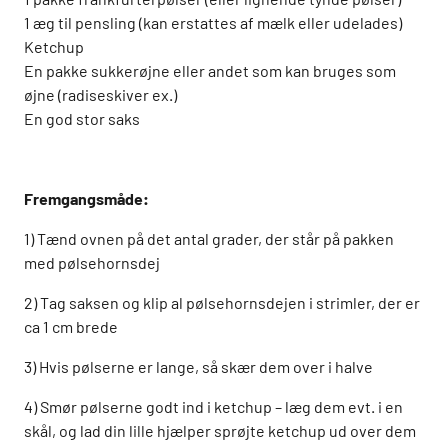
1 æg til pensling (kan erstattes af mælk eller udelades)
Ketchup
En pakke sukkerøjne eller andet som kan bruges som
øjne (radiseskiver ex.)
En god stor saks
Fremgangsmåde:
1) Tænd ovnen på det antal grader, der står på pakken
med pølsehornsdej
2) Tag saksen og klip al pølsehornsdejen i strimler, der er
ca 1 cm brede
3) Hvis pølserne er lange, så skær dem over i halve
4) Smør pølserne godt ind i ketchup – læg dem evt. i en
skål, og lad din lille hjælper sprøjte ketchup ud over dem