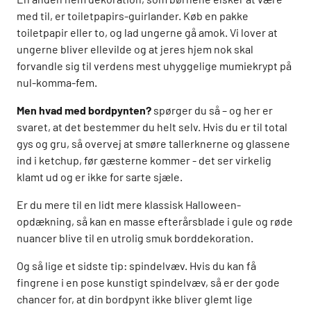
med til, er toiletpapirs-guirlander. Køb en pakke
toiletpapir eller to, og lad ungerne gå amok. Vi lover at
ungerne bliver ellevilde og at jeres hjem nok skal
forvandle sig til verdens mest uhyggelige mumiekrypt på
nul-komma-fem.
Men hvad med bordpynten?
spørger du så – og her er
svaret, at det bestemmer du helt selv. Hvis du er til total
gys og gru, så overvej at smøre tallerknerne og glassene
ind i ketchup, før gæsterne kommer - det ser virkelig
klamt ud og er ikke for sarte sjæle.
Er du mere til en lidt mere klassisk Halloween-
opdækning, så kan en masse efterårsblade i gule og røde
nuancer blive til en utrolig smuk borddekoration.
Og så lige et sidste tip: spindelvæv. Hvis du kan få
fingrene i en pose kunstigt spindelvæv, så er der gode
chancer for, at din bordpynt ikke bliver glemt lige