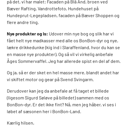
på det, vi har malet: Facaden på Blå And, broen ved
Bæver Rafting, Vandrottefoto, Hundehuset på
Hundeprut-Legepladsen, facaden på Bæver Shoppen og
flere andre ting.
Nye produkter og is:
Udover min nye bog og slik har vi
fået helt nye madkasser med alle os BonBon-dyr og nye,
lækre drikkedunke (kig ind i Slaraffenland, hvor du kan se
en masse nye produkter). Og så vil vi virkelig anbefale
Åges Sommervaffel. Jeg har allerede spist en del af dem.
Og ja, så er der sket en hel masse mere, blandt andet har
vi skiftet motor og gear på Svend Svingarm.
Derudover kan jeg da anbefale at få taget et billede
(ligesom Sigurd Søløve på billedet) sammen med os
BonBon-dyr. Er det ikke fint? Nå, men jeg håber, vi ses i
løbet af sæsonen her i BonBon-Land.
Kærlig hilsen,