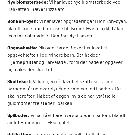
Nye blomsterbede:
Vi har lavet nye blomsterbede ved
Hankatten, Bæver Pizza etc.
BonBon-byen:
Vi har lavet opgraderinger i BonBon-byen,
blandt andet med terrasse til dyrene. Hver dag kl. 12 kan
man fortsat møde et BonBon-dyr i haven.
Opgavehæfte:
Min ven Børge Bæver har lavet et
opgavehæfte til de mindre børn. Det hedder
"Hjerneprutter og Farvelade", fordi der både er opgaver
og malesider i hæftet.
Skattekort:
Vi har igen i år lavet et skattekort, som
børnene får udleveret, når de kommer ind i parken. De
skal herefter (i løbet af dagen, hvis de har lyst) tælle
guldmønter tre steder i parken.
Spilboder:
Vi har fået flere nye spilboder i parken, blandt
andet Hundeprut-Lykkehjulet.
Grillhytten:
Der er kommet nye grill i Grillhytten.