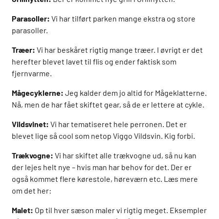
Parasoller:
Vi har tilført parken mange ekstra og store
parasoller.
Træer:
Vi har beskåret rigtig mange træer. I øvrigt er det
herefter blevet lavet til flis og ender faktisk som
fjernvarme.
Mågecyklerne:
Jeg kalder dem jo altid for Mågeklatterne.
Nå, men de har fået skiftet gear, så de er lettere at cykle.
Vildsvinet:
Vi har tematiseret hele perronen. Det er
blevet lige så cool som netop Viggo Vildsvin. Kig forbi.
Trækvogne:
Vi har skiftet alle trækvogne ud, så nu kan
der lejes helt nye – hvis man har behov for det. Der er
også kommet flere kørestole, høreværn etc. Læs mere
om det her:
Malet:
Op til hver sæson maler vi rigtig meget. Eksempler