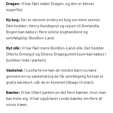
Dragen:
Vi har fået malet Dragen, og den er blevet
superflot.
Ny bog:
Der er skrevet endnu en bog om mine venner.
Den hedder: Henry Hundeprut og rejsen til Snelandia.
Bogen kan købes i flere online boghandlere og
selvfølgelig i BonBon-Land.
Nyt slik:
Vi har fået mere BonBon-Land-slik. Det hedder
Olferts Ormeguf og Ditlevs Dragegummi (som kan købes i
butikker inde i parken).
Vaskehal:
I Leofarterne kan de mindre børn nu køre
gennem en ny vaskehal (og de får selvfølgelig fortsat et
gratis kørekort, når de er kommet tilbage til start).
Bænke:
Vi har tilført parken en del flere bænke, hvor man
kan hvile sig. Vi har også lavet runde bænke om flere af
vores træer.