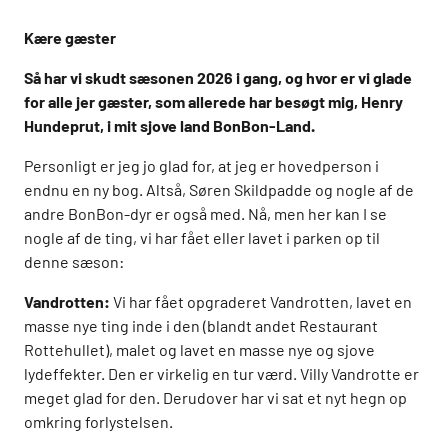
Kære gæster
Så har vi skudt sæsonen 2026 i gang, og hvor er vi glade
for alle jer gæster, som allerede har besøgt mig, Henry
Hundeprut, i mit sjove land BonBon-Land.
Personligt er jeg jo glad for, at jeg er hovedperson i
endnu en ny bog. Altså, Søren Skildpadde og nogle af de
andre BonBon-dyr er også med. Nå, men her kan I se
nogle af de ting, vi har fået eller lavet i parken op til
denne sæson:
Vandrotten:
Vi har fået opgraderet Vandrotten, lavet en
masse nye ting inde i den (blandt andet Restaurant
Rottehullet), malet og lavet en masse nye og sjove
lydeffekter. Den er virkelig en tur værd. Villy Vandrotte er
meget glad for den. Derudover har vi sat et nyt hegn op
omkring forlystelsen.