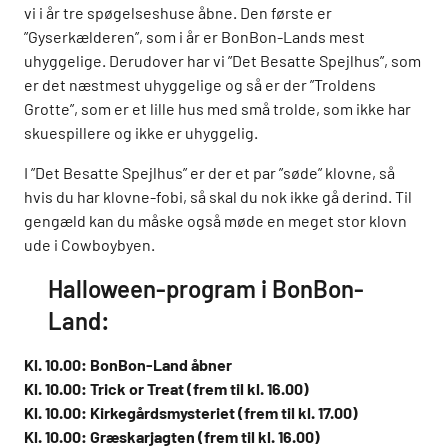
vi i år tre spøgelseshuse åbne. Den første er
”Gyserkælderen”, som i år er BonBon-Lands mest
uhyggelige. Derudover har vi ”Det Besatte Spejlhus”, som
er det næstmest uhyggelige og så er der ”Troldens
Grotte”, som er et lille hus med små trolde, som ikke har
skuespillere og ikke er uhyggelig.
I ”Det Besatte Spejlhus” er der et par ”søde” klovne, så
hvis du har klovne-fobi, så skal du nok ikke gå derind. Til
gengæld kan du måske også møde en meget stor klovn
ude i Cowboybyen.
Halloween-program i BonBon-
Land:
Kl. 10.00: BonBon-Land åbner
Kl. 10.00: Trick or Treat (frem til kl. 16.00)
Kl. 10.00: Kirkegårdsmysteriet (frem til kl. 17.00)
Kl. 10.00: Græskarjagten (frem til kl. 16.00)