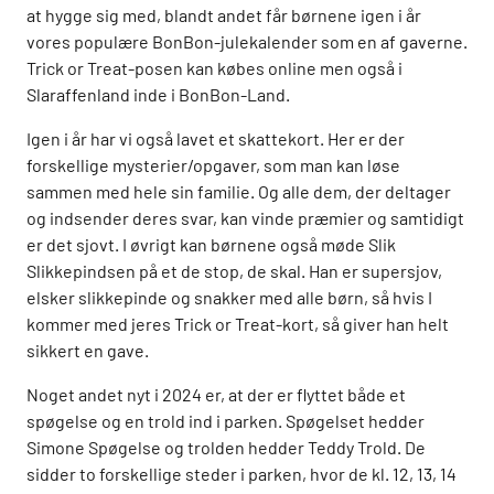
at hygge sig med, blandt andet får børnene igen i år
vores populære BonBon-julekalender som en af gaverne.
Trick or Treat-posen kan købes online men også i
Slaraffenland inde i BonBon-Land.
Igen i år har vi også lavet et skattekort. Her er der
forskellige mysterier/opgaver, som man kan løse
sammen med hele sin familie. Og alle dem, der deltager
og indsender deres svar, kan vinde præmier og samtidigt
er det sjovt. I øvrigt kan børnene også møde Slik
Slikkepindsen på et de stop, de skal. Han er supersjov,
elsker slikkepinde og snakker med alle børn, så hvis I
kommer med jeres Trick or Treat-kort, så giver han helt
sikkert en gave.
Noget andet nyt i 2024 er, at der er flyttet både et
spøgelse og en trold ind i parken. Spøgelset hedder
Simone Spøgelse og trolden hedder Teddy Trold. De
sidder to forskellige steder i parken, hvor de kl. 12, 13, 14