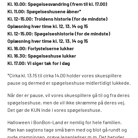
Kl. 10.00: Spøgelsesvandring (frem til kl. 17.00)
Kl. 11.00: Spøgelseshusene åbner*
Kl. 12-15.00: Troldens historie (for de mindste)
Oplæsning hver time kl. 12, 13, 14 og 15
Kl. 12-15.00: Spøgelseshistorie (for de mindste)
Oplæsning hver time kl. 12, 13, 14 og 15
Kl. 16.00: Forlystelserne lukker
Kl. 16.30: Spøgelseshuse lukker
Kl. 17.00: Vi siger tak for i dag
*Cirka kl. 13.15 til cirka 14.00 holder vores skuespillere
pause og dermed er spøgelseshuse midlertidigt lukkede.
Når der er pause, vil vores skuespillere gå til og fra deres
spøgelseshuse, men de vil ikke skræmme på deres vej.
Det gør de KUN inde i vores spøgelseshuse.
Halloween i BonBon-Land er nemlig for hele familien.
Man kan sagtens tage små børn med og blot gå rundt og
nyde stemningen, prøve legepladser m.m. Det betyder