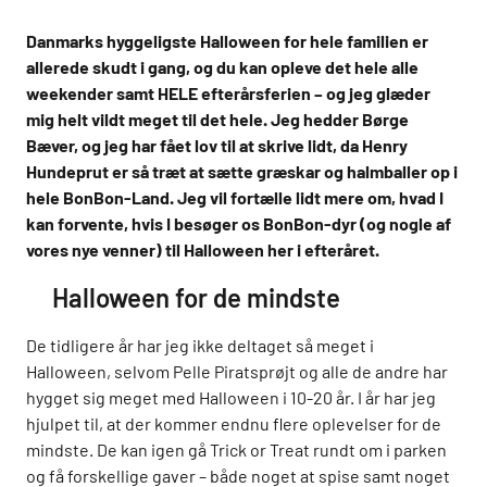
Danmarks hyggeligste Halloween for hele familien er
allerede skudt i gang, og du kan opleve det hele alle
weekender samt HELE efterårsferien – og jeg glæder
mig helt vildt meget til det hele. Jeg hedder Børge
Bæver, og jeg har fået lov til at skrive lidt, da Henry
Hundeprut er så træt at sætte græskar og halmballer op i
hele BonBon-Land. Jeg vil fortælle lidt mere om, hvad I
kan forvente, hvis I besøger os BonBon-dyr (og nogle af
vores nye venner) til Halloween her i efteråret.
Halloween for de mindste
De tidligere år har jeg ikke deltaget så meget i
Halloween, selvom Pelle Piratsprøjt og alle de andre har
hygget sig meget med Halloween i 10-20 år. I år har jeg
hjulpet til, at der kommer endnu flere oplevelser for de
mindste. De kan igen gå Trick or Treat rundt om i parken
og få forskellige gaver – både noget at spise samt noget