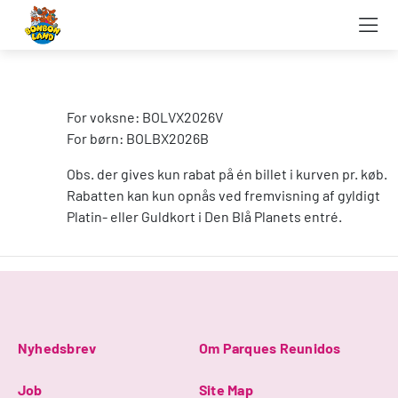
lorum ipsumlorum ipsumlorum ipsumlorum ipsumlorum
ipsumlorum ipsumlorum ipsumlorum ipsum
For voksne: BOLVX2026V
For børn: BOLBX2026B
Obs. der gives kun rabat på én billet i kurven pr. køb.
Rabatten kan kun opnås ved fremvisning af gyldigt
Platin- eller Guldkort i Den Blå Planets entré.
Nyhedsbrev
Om Parques Reunidos
Job
Site Map