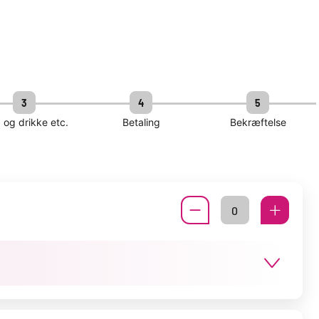
3
4
5
og drikke etc.
Betaling
Bekræftelse