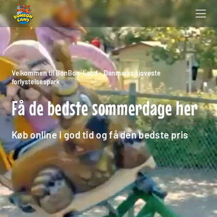
Velkommen til BonBon-Land - Danmarks sjoveste
forlystelsespark
Få de bedste sommerdage her
Køb online i god tid og få den bedste pris